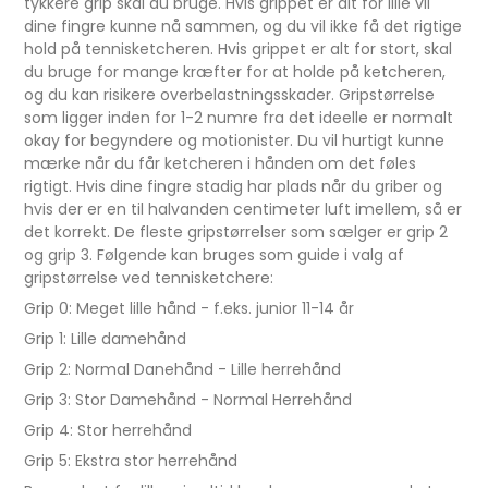
tykkere grip skal du bruge. Hvis grippet er alt for lille vil
dine fingre kunne nå sammen, og du vil ikke få det rigtige
hold på tennisketcheren. Hvis grippet er alt for stort, skal
du bruge for mange kræfter for at holde på ketcheren,
og du kan risikere overbelastningsskader. Gripstørrelse
som ligger inden for 1-2 numre fra det ideelle er normalt
okay for begyndere og motionister. Du vil hurtigt kunne
mærke når du får ketcheren i hånden om det føles
rigtigt. Hvis dine fingre stadig har plads når du griber og
hvis der er en til halvanden centimeter luft imellem, så er
det korrekt. De fleste gripstørrelser som sælger er grip 2
og grip 3. Følgende kan bruges som guide i valg af
gripstørrelse ved tennisketchere:
Grip 0: Meget lille hånd - f.eks. junior 11-14 år
Grip 1: Lille damehånd
Grip 2: Normal Danehånd - Lille herrehånd
Grip 3: Stor Damehånd - Normal Herrehånd
Grip 4: Stor herrehånd
Grip 5: Ekstra stor herrehånd