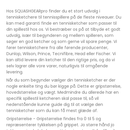
Hos SQUASHGEARpro finder du et stort udvalg i
tennisketchere til tennisspillere på de fleste niveauer. Du
kan med garanti finde en tennisketcher som passer til
din spillestil hos os. Vi bestræber os på at tilbyde et godt
udvalg, især til begynderen og mellem spilleren, som
søger en god ketcher og som gerne vil spare penge. Vi
fører tennisketchere fra alle førende producenter,
Dunlop, Wilson, Prince, Tecnifibre, Head eller Fischer. Vi
kan altid levere din ketcher til den rigtige pris, og da vi
selv lagrer alle vore varer, naturligvis til omgående
levering.
Når du som begynder vælger din tennisketcher er der
nogle enkelte ting du bør kigge på. Dette er gripstørrelse,
hovedstørrelse og vægt. Medmindre du allerede har en
specifik spillestil ketcheren skal passe til, så vil
nedenstående kunne guide dig til at vælge den
tennisketcher som du kan få mest glæde af.
Gripstørrelse - Gripstørrelse findes fra 0 til 5 og
repræsenterer tykkelsen på grippet. Jo større hånd jo