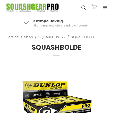
Kæmpe udvalg
Skandinaviens største udvalg i squash
Forside
/
Shop
/
SQUASHUDSTYR
/
SQUASHBOLDE
SQUASHBOLDE