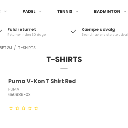
R
PADEL
TENNIS
BADMINTON
Fuld returret
Kæmpe udvalg
Returner inden 30 dage
Skandinaviens største udval
ØBETØJ
/
T-SHIRTS
T-SHIRTS
Puma V-Kon T Shirt Red
PUMA
650989-03