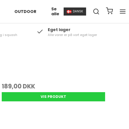
Se
OUTDOOR
DANSK
alle
Eget lager
g i squash
Alle varer er på vort eget lager
189,00 DKK
VIS PRODUKT