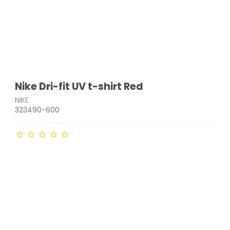
Nike Dri-fit UV t-shirt Red
NIKE
323490-600