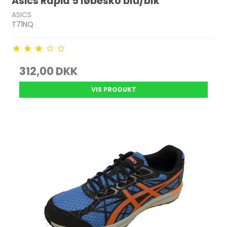
Asics Rapid 5 løbesko blu/blk
ASICS
T71NQ
312,00 DKK
VIS PRODUKT