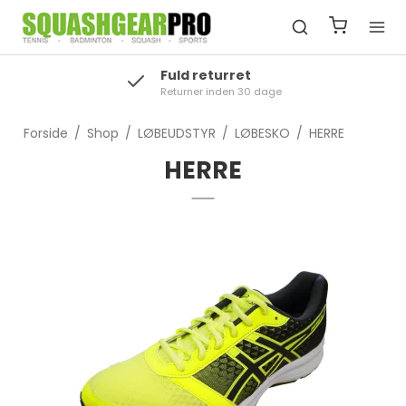
Fuld returret
Returner inden 30 dage
Forside
/
Shop
/
LØBEUDSTYR
/
LØBESKO
/
HERRE
HERRE