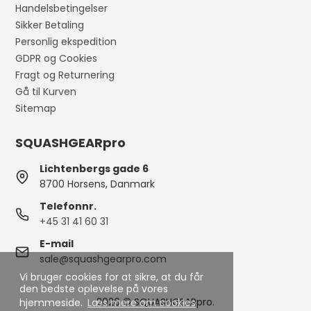
Handelsbetingelser
Sikker Betaling
Personlig ekspedition
GDPR og Cookies
Fragt og Returnering
Gå til Kurven
Sitemap
SQUASHGEARpro
Lichtenbergs gade 6
8700 Horsens, Danmark
Telefonnr.
+45 31 41 60 31
E-mail
sale@squashgearpro.com
Vi bruger cookies for at sikre, at du får
den bedste oplevelse på vores
2026 © SQUASHGEARpro.
hjemmeside.
Læs mere om cookies