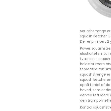
Squashstrenge er 
squash ketcher. Sq
Der er primært 2 
Power squashstren
elasticiteten. Jo
tværsnit i squash
belastet mere end 
teoretiske tab sk
squashstrenge er 
squash ketcheren
opnå fordel af de
hoved, som er des
derved reducere d
den trampolineffe
Kontrol squashstre