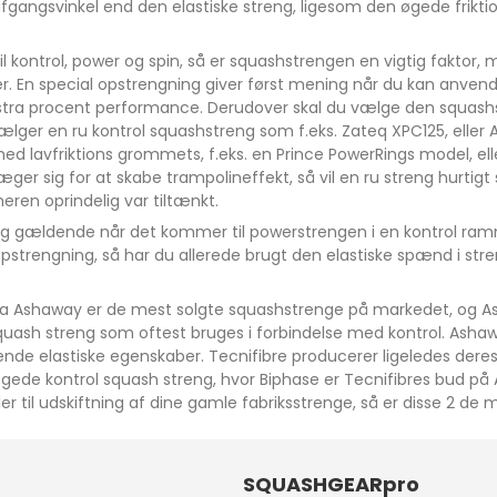
gangsvinkel end den elastiske streng, ligesom den øgede friktion 
 kontrol, power og spin, så er squashstrengen en vigtig faktor, m
r. En special opstrengning giver først mening når du kan anvende
kstra procent performance. Derudover skal du vælge den squash
vælger en ru kontrol squashstreng som f.eks. Zateq XPC125, ell
ed lavfriktions grommets, f.eks. en Prince PowerRings model, elle
er sig for at skabe trampolineffekt, så vil en ru streng hurtigt s
ren oprindelig var tiltænkt.
g gældende når det kommer til powerstrengen i en kontrol ra
opstrengning, så har du allerede brugt den elastiske spænd i stre
ra Ashaway er de mest solgte squashstrenge på markedet, og As
quash streng som oftest bruges i forbindelse med kontrol. Asha
de elastiske egenskaber. Tecnifibre producerer ligeledes deres e
ede kontrol squash streng, hvor Biphase er Tecnifibres bud på 
er til udskiftning af dine gamle fabriksstrenge, så er disse 2 de
SQUASHGEARpro