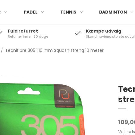
R
PADEL
TENNIS
BADMINTON
Fuld returret
Kæmpe udvalg
Returner inden 30 dage
Skandinaviens største udval
/
Tecnifibre 305 1.10 mm Squash streng 10 meter
Tec
str
109,0
Vejl. ud