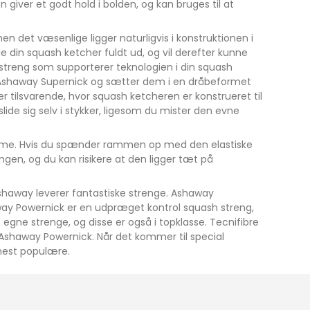
giver et godt hold i bolden, og kan bruges til at
en det væsenlige ligger naturligvis i konstruktionen i
 din squash ketcher fuldt ud, og vil derefter kunne
streng som supporterer teknologien i din squash
er Ashaway Supernick og sætter dem i en dråbeformet
r tilsvarende, hvor squash ketcheren er konstrueret til
lide sig selv i stykker, ligesom du mister den evne
mme. Hvis du spænder rammen op med den elastiske
ngen, og du kan risikere at den ligger tæt på
haway leverer fantastiske strenge. Ashaway
way Powernick er en udpræget kontrol squash streng,
gne strenge, og disse er også i topklasse. Tecnifibre
Ashaway Powernick. Når det kommer til special
 mest populære.