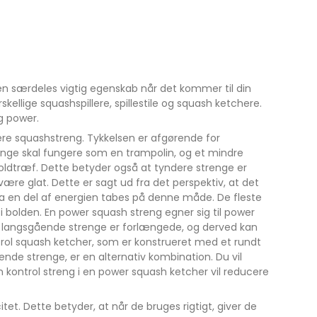
en særdeles vigtig egenskab når det kommer til din
kellige squashspillere, spillestile og squash ketchere.
g power.
dere squashstreng. Tykkelsen er afgørende for
renge skal fungere som en trampolin, og et mindre
boldtræf. Dette betyder også at tyndere strenge er
være glat. Dette er sagt ud fra det perspektiv, at det
, da en del af energien tabes på denne måde. De fleste
i bolden. En power squash streng egner sig til power
 langsgående strenge er forlængede, og derved kan
ntrol squash ketcher, som er konstrueret med et rundt
de strenge, er en alternativ kombination. Du vil
kontrol streng i en power squash ketcher vil reducere
itet. Dette betyder, at når de bruges rigtigt, giver de