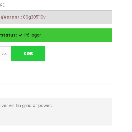
BRE
l/Varenr.:
06g305110v
status:
På lager
KØB
stk.
iver en fin grad af power.