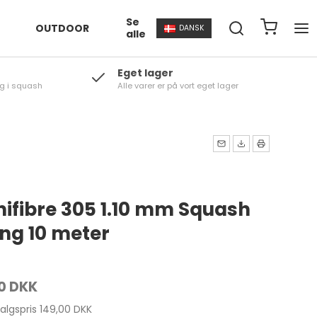
Se
OUTDOOR
DANSK
alle
Eget lager
g i squash
Alle varer er på vort eget lager
nifibre 305 1.10 mm Squash
eng 10 meter
0 DKK
salgspris 149,00 DKK