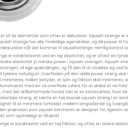
et af de elementer som oftes er diskuteret. Squash strenge er 
uash strenge har alle forskellige egenskaber, og de passer til fors
yderpunkter når det kommer til squashstrenge, nemlig kontrol o
ge er karakteriseret ved en høj elasticitet, og er oftest en tyn
 mindre elasticitet jo mindre power i squash strengen. Squash st
 strengen, vil øge spændingen, og få den til at strække sig ved 
tykkere naturligvis. Overfladen på den idelle power streng skal 
al minimeres, hvilket betyder, at spin og friktion skal minimeres
konstrueret med en vis overflade ruhed, for at skabe et vis hold 
, med det dråbeformede hoved. Det er en konstruktion, hvor de
 elastiske streng. At sætte en høj elastisk squash streng i en ko
ignet til at minimere forholdet mellem langssående og tværgåen
en præcision som squash ketcheren er designet for, ligesom en 
kt som oprindeligt er tiltænkt.
nge er karaktiseret ved en høj friktion, og oftes en lavere elastic