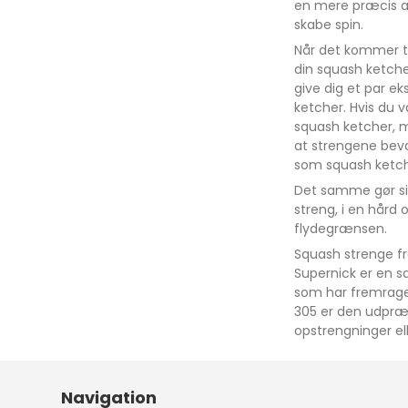
en mere præcis af
skabe spin.
Når det kommer til
din squash ketche
give dig et par e
ketcher. Hvis du 
squash ketcher, m
at strengene bevæg
som squash ketche
Det samme gør si
streng, i en hård 
flydegrænsen.
Squash strenge f
Supernick er en s
som har fremragen
305 er den udpræg
opstrengninger ell
Navigation