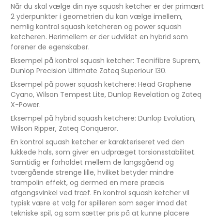
Når du skal vælge din nye squash ketcher er der primært
2 yderpunkter i geometrien du kan vælge imellem,
nemlig kontrol squash ketcheren og power squash
ketcheren. Herimellem er der udviklet en hybrid som
forener de egenskaber.
Eksempel på kontrol squash ketcher: Tecnifibre Suprem,
Dunlop Precision Ultimate Zateq Superiour 130.
Eksempel på power squash ketchere: Head Graphene
Cyano, Wilson Tempest Lite, Dunlop Revelation og Zateq
X-Power.
Eksempel på hybrid squash ketchere: Dunlop Evolution,
Wilson Ripper, Zateq Conqueror.
En kontrol squash ketcher er karakteriseret ved den
lukkede hals, som giver en udpræget torsionsstabilitet.
Samtidig er forholdet mellem de langsgåend og
tværgående strenge lille, hvilket betyder mindre
trampolin effekt, og dermed en mere præcis
afgangsvinkel ved træf. En kontrol squash ketcher vil
typisk være et valg for spilleren som søger imod det
tekniske spil, og som sætter pris på at kunne placere