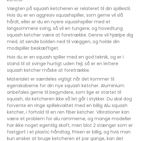
Vægten på squash ketcheren er relateret til din spillestil.
Hvis du er en aggresiv squashspiller, som gerne vil slå
hårdt, eller er du en nyere squashspiller med et
langsommere sving, så vil en tungere, og hovedtung
squash ketcher være at foretrække. Denne vil hjælpe dig
med, at sende bolden ned til væggen, og holde din
modspiller beskæftiget.
Hvis du er en squash spiller med en god teknik, og er i
stand til at svinge hurtigt uden fejl, så er en lettere
squash ketcher måske at foretrække.
Materialet er særdeles vigtigt når det kommer til
egenskaberne for din nye squash ketcher. Aluminium
anbefales gerne til begyndere, som lige er startet til
squash, da ketcheren ikke så let går i stykker. Du skal dog
forvente en ringe spillekvalitet med en billig Alu squash
ketcher, i forhold til en ren fiber ketcher. Vibrationer kan
være et problem for alu rammerne, og mange modeller
har ikke noget egentlig skaft, men blot 2 stænger som er
fastgjort i et plastic håndtag. Prisen er billig, og hvis man
kun ønsker at bruge ketcheren et par gange, kan det