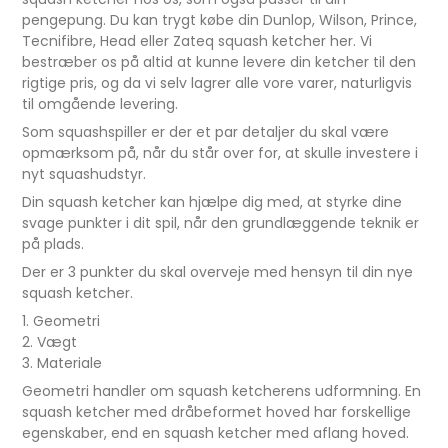
pengepung. Du kan trygt købe din Dunlop, Wilson, Prince,
Tecnifibre, Head eller Zateq squash ketcher her. Vi
bestræber os på altid at kunne levere din ketcher til den
rigtige pris, og da vi selv lagrer alle vore varer, naturligvis
til omgående levering.
Som squashspiller er der et par detaljer du skal være
opmærksom på, når du står over for, at skulle investere i
nyt squashudstyr.
Din squash ketcher kan hjælpe dig med, at styrke dine
svage punkter i dit spil, når den grundlæggende teknik er
på plads.
Der er 3 punkter du skal overveje med hensyn til din nye
squash ketcher.
1. Geometri
2. Vægt
3. Materiale
Geometri handler om squash ketcherens udformning. En
squash ketcher med dråbeformet hoved har forskellige
egenskaber, end en squash ketcher med aflang hoved.