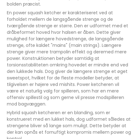
bolden præcist.
En power squash ketcher er karakteriseret ved at
forholdet mellem de langsgående strenge og de
tværgående strenge er større. Den er udformet med et
dråbeformet hoved hvor halsen er åben. Dette giver
mulighed for længere hovedstrenge, de langsgående
strenge, ofte kaldet "mains" (main strings). Længere
strenge giver mere trampolin effekt og deremed mere
power. Konstruktionen betyder samtidig at
torsionsstabiliteten omkring hovedet er mindre end ved
den lukkede hals. Dog giver de længere strenge et øget
sweetspot, hvilket for de fleste modeller betyder, at
tilgivelsen er højere ved mishits. Power ketcheren vil
være et naturlig valg for spilleren, som har en mere
offensiv spillestil og som gerne vil presse modspilleren
mod bagvæggen.
Hybrid squash ketcheren er en blanding, som er
konstrueret med en lukket hals, dog udformet således at
strengene bliver så lange som muligt. Dette betyder at
der kan opnås et fornuftigt kompromis mellem power og
kontrol.