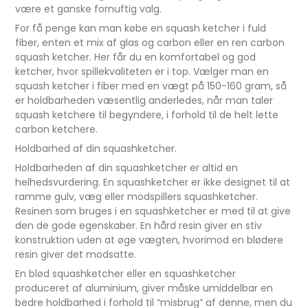
være et ganske fornuftig valg.
For få penge kan man købe en squash ketcher i fuld
fiber, enten et mix af glas og carbon eller en ren carbon
squash ketcher. Her får du en komfortabel og god
ketcher, hvor spillekvaliteten er i top. Vælger man en
squash ketcher i fiber med en vægt på 150-160 gram, så
er holdbarheden væsentlig anderledes, når man taler
squash ketchere til begyndere, i forhold til de helt lette
carbon ketchere.
Holdbarhed af din squashketcher.
Holdbarheden af din squashketcher er altid en
helhedsvurdering. En squashketcher er ikke designet til at
ramme gulv, væg eller modspillers squashketcher.
Resinen som bruges i en squashketcher er med til at give
den de gode egenskaber. En hård resin giver en stiv
konstruktion uden at øge vægten, hvorimod en blødere
resin giver det modsatte.
En blød squashketcher eller en squashketcher
produceret af aluminium, giver måske umiddelbar en
bedre holdbarhed i forhold til “misbrug” af denne, men du