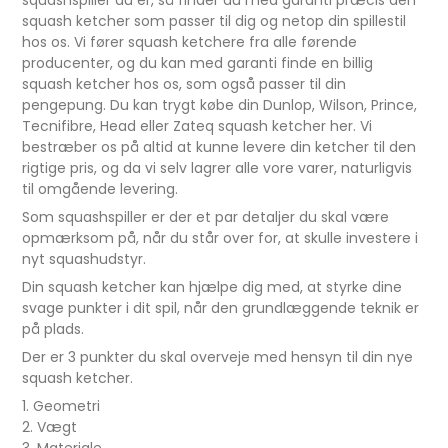
squashspiller du er, så finder du med garanti præcis den
squash ketcher som passer til dig og netop din spillestil
hos os. Vi fører squash ketchere fra alle førende
producenter, og du kan med garanti finde en billig
squash ketcher hos os, som også passer til din
pengepung. Du kan trygt købe din Dunlop, Wilson, Prince,
Tecnifibre, Head eller Zateq squash ketcher her. Vi
bestræber os på altid at kunne levere din ketcher til den
rigtige pris, og da vi selv lagrer alle vore varer, naturligvis
til omgående levering.
Som squashspiller er der et par detaljer du skal være
opmærksom på, når du står over for, at skulle investere i
nyt squashudstyr.
Din squash ketcher kan hjælpe dig med, at styrke dine
svage punkter i dit spil, når den grundlæggende teknik er
på plads.
Der er 3 punkter du skal overveje med hensyn til din nye
squash ketcher.
1. Geometri
2. Vægt