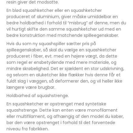
resin giver det modsatte.
En blød squashketcher eller en squashketcher
produceret af aluminium, giver måske umiddelbar en
bedre holdbarhed i forhold til “misbrug” af denne, men du
vil hurtigt skifte den samme squashketcher ud med en
bedre konstruktion med matchende spilleegenskaber.
Hvis du som ny squashspiller sætter pris på
spilleegenskaber, så skal du vælge en squashketcher
produceret i fiber, evt. med en højere vægt, da dette
som regel er ensbetydende med mere materiale, og
mindre skrøbelighed. Det er sjældent en stor udskrivning,
og selvom en aluketcher ikke flækker hvis denne får et
fuldt slag i væggen, så deformerer den, og vil heller ikke
længere være brugbar.
Holdbarhed af squashstrenge.
En squashketcher er opstrenget med syntetiske
squashstrenge. Dette kan enten være monofilament
eller multifilament, og afhængig af den model du køber,
bør den være opstrenget i forhold til det forventede
niveau fra fabrikken.