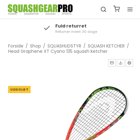
Fuld returret
Returner inden 30 dage
Forside
/
Shop
/
SQUASHUDSTYR
/
SQUASH KETCHER
/
Head Graphene XT Cyano 135 squash ketcher
UDSOLGT