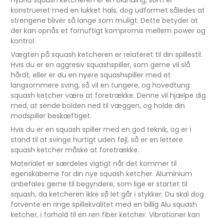
Hybrid squash ketcheren er en blanding, som er
konstrueret med en lukket hals, dog udformet således at
strengene bliver så lange som muligt. Dette betyder at
der kan opnås et fornuftigt kompromis mellem power og
kontrol.
Vægten på squash ketcheren er relateret til din spillestil.
Hvis du er en aggresiv squashspiller, som gerne vil slå
hårdt, eller er du en nyere squashspiller med et
langsommere sving, så vil en tungere, og hovedtung
squash ketcher være at foretrække. Denne vil hjælpe dig
med, at sende bolden ned til væggen, og holde din
modspiller beskæftiget.
Hvis du er en squash spiller med en god teknik, og er i
stand til at svinge hurtigt uden fejl, så er en lettere
squash ketcher måske at foretrække.
Materialet er særdeles vigtigt når det kommer til
egenskaberne for din nye squash ketcher. Aluminium
anbefales gerne til begyndere, som lige er startet til
squash, da ketcheren ikke så let går i stykker. Du skal dog
forvente en ringe spillekvalitet med en billig Alu squash
ketcher, i forhold til en ren fiber ketcher. Vibrationer kan