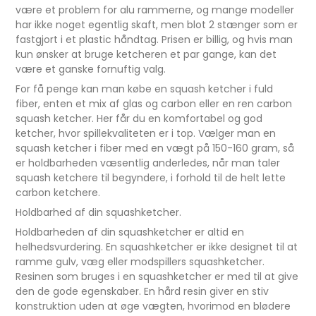
være et problem for alu rammerne, og mange modeller
har ikke noget egentlig skaft, men blot 2 stænger som er
fastgjort i et plastic håndtag. Prisen er billig, og hvis man
kun ønsker at bruge ketcheren et par gange, kan det
være et ganske fornuftig valg.
For få penge kan man købe en squash ketcher i fuld
fiber, enten et mix af glas og carbon eller en ren carbon
squash ketcher. Her får du en komfortabel og god
ketcher, hvor spillekvaliteten er i top. Vælger man en
squash ketcher i fiber med en vægt på 150-160 gram, så
er holdbarheden væsentlig anderledes, når man taler
squash ketchere til begyndere, i forhold til de helt lette
carbon ketchere.
Holdbarhed af din squashketcher.
Holdbarheden af din squashketcher er altid en
helhedsvurdering. En squashketcher er ikke designet til at
ramme gulv, væg eller modspillers squashketcher.
Resinen som bruges i en squashketcher er med til at give
den de gode egenskaber. En hård resin giver en stiv
konstruktion uden at øge vægten, hvorimod en blødere