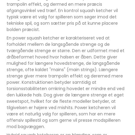
trampolin effekt, og dermed en mere præcis
afgangsvinkel ved træf. En kontrol squash ketcher vil
typisk være et valg for spilleren som søger imod det
tekniske spil, og som sætter pris på at kunne placere
bolden præcist.
En power squash ketcher er karakteriseret ved at
forholdet mellem de langsgående strenge og de
tværgående strenge er større. Den er udformet med et
dråbeformet hoved hvor halsen er åben. Dette giver
mulighed for længere hovedstrenge, de langsgående
strenge, ofte kaldet "mains" (main strings). Længere
strenge giver mere trampolin effekt og deremed mere
power. Konstruktionen betyder samtidig at
torsionsstabiliteten omkring hovedet er mindre end ved
den lukkede hals. Dog giver de længere strenge et øget
sweetspot, hvilket for de fleste modeller betyder, at
tilgivelsen er højere ved mishits. Power ketcheren vil
være et naturlig valg for spilleren, som har en mere
offensiv spillestil og som gerne vil presse modspilleren
mod bagvæggen.