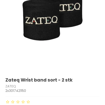
Zateq Wrist band sort - 2 stk
ZATEQ
2x3017421150