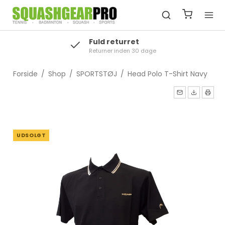
Fuld returret
Returner inden 30 dage
Forside
/
Shop
/
SPORTSTØJ
/
Head Polo T-Shirt Navy
UDSOLGT