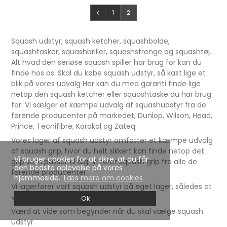
1
2
Squash udstyr, squash ketcher, squashbolde,
squashtasker, squashbriller, squashstrenge og squashtøj.
Alt hvad den seriøse squash spiller har brug for kan du
finde hos os. Skal du købe squash udstyr, så kast lige et
blik på vores udvalg Her kan du med garanti finde lige
netop den squash ketcher eller squashtaske du har brug
for. Vi sælger et kæmpe udvalg af squashudstyr fra de
førende producenter på markedet, Dunlop, Wilson, Head,
Prince, Tecnifibre, Karakal og Zateq.
Vores lager af squash udstyr omfatter et kæmpe udvalg
af squash grip, hvor du helt sikkert kan finde netop det
Vi bruger cookies for at sikre, at du får
grip som passer til dig. Vi fører squash grip fra alle de
den bedste oplevelse på vores
førende producenter.
hjemmeside.
Læs mere om cookies
Vi lagerfører vort squash udstyr på eget lager, således at
vi kan sende fra dag til dag.
Ok
Værd at vide som begynder når du skal vælge squash
udstyr.