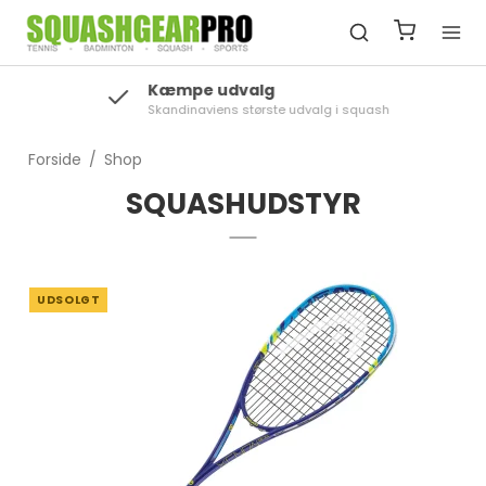
Kæmpe udvalg
Skandinaviens største udvalg i squash
Forside
/
Shop
SQUASHUDSTYR
UDSOLGT